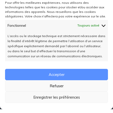
Pour offrir les meilleures expériences, nous utilisons des
technologies telles que les cookies pour stocker et/ou accéder aux
informations des appareils. Nous recueillons que les cookies
obligatoires. Votre choix n'affectera pas votre expérience sur le site.
Fonctionnel
Toujours activé
L’accès ou le stockage technique est strictement nécessaire dans
la finalité d’intérêt légitime de permettre l’utilisation d’un service
spécifique explicitement demandé par l’abonné ou l’utilisateur,
ou dans le seul but d’effectuer la transmission d’une
Votre partenaire automobile situé à Rixheim
communication sur un réseau de communications électroniques.
proche de Mulhouse dans le Haut-Rhin. Nous
mettons tout en œuvre pour vous livrer des
véhicules d’occasions de grande qualité, révisés
Accepter
et garantis. En plus des véhicules visibles et
Refuser
disponibles dans notre showroom nous
sommes également à votre écoute pour une
Enregistrer les préférences
recherche personnalisée.